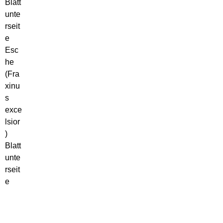
Esc
he
(Fra
xinu
s
exce
lsior
)
Blatt
unte
rseit
e