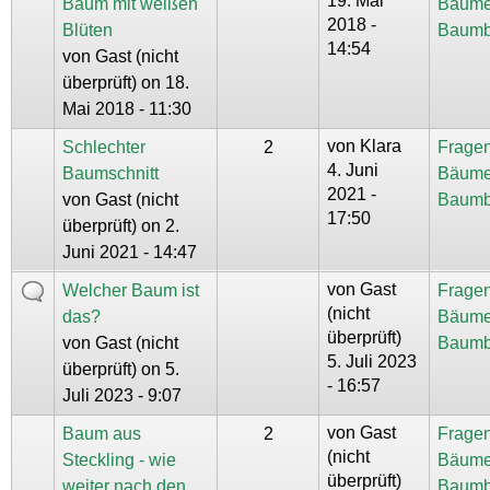
19. Mai
Baum mit weißen
Bäume
2018 -
Blüten
Baumb
14:54
von
Gast (nicht
überprüft)
on 18.
Mai 2018 - 11:30
von
Klara
Schlechter
2
Fragen
4. Juni
Baumschnitt
Bäume
2021 -
von
Gast (nicht
Baumb
17:50
überprüft)
on 2.
Juni 2021 - 14:47
von
Gast
Welcher Baum ist
Fragen
(nicht
das?
Bäume
überprüft)
von
Gast (nicht
Baumb
5. Juli 2023
überprüft)
on 5.
- 16:57
Juli 2023 - 9:07
von
Gast
Baum aus
2
Fragen
(nicht
Steckling - wie
Bäume
überprüft)
weiter nach den
Baumb