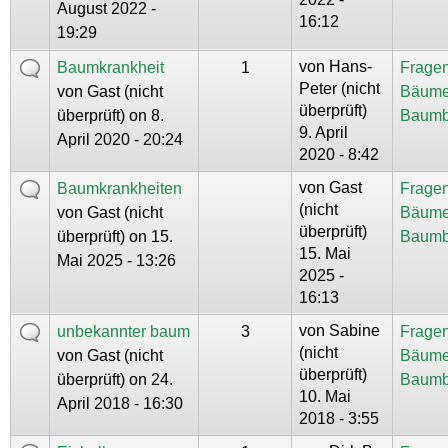
August 2022 -
16:12
19:29
von
Hans-
Baumkrankheit
1
Fragen
Peter (nicht
von
Gast (nicht
Bäume
überprüft)
überprüft)
on 8.
Baumb
9. April
April 2020 - 20:24
2020 - 8:42
von
Gast
Baumkrankheiten
Fragen
(nicht
von
Gast (nicht
Bäume
überprüft)
überprüft)
on 15.
Baumb
15. Mai
Mai 2025 - 13:26
2025 -
16:13
von
Sabine
unbekannter baum
3
Fragen
(nicht
von
Gast (nicht
Bäume
überprüft)
überprüft)
on 24.
Baumb
10. Mai
April 2018 - 16:30
2018 - 3:55