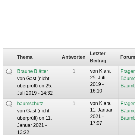
Letzter
Thema
Antworten
Foru
Beitrag
von
Klara
Braune Blätter
1
Fragen
25. Juli
von
Gast (nicht
Bäume
2019 -
überprüft)
on 25.
Baumb
16:10
Juli 2019 - 14:32
von
Klara
baumschutz
1
Fragen
11. Januar
von
Gast (nicht
Bäume
2021 -
überprüft)
on 11.
Baumb
17:07
Januar 2021 -
13:22