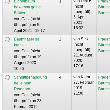
von
Dirk B.
Eichelbaum
1
Fragen
(nicht
bekommt gelbe
Bäume
überprüft)
Blätter
Baumb
5. April
von
Gast (nicht
2021 -
überprüft)
on 5.
15:32
April 2021 - 12:17
von
Strix
Baumhasel ist
2
Fragen
(nicht
krank
Bäume
überprüft)
von
Gast (nicht
Baumb
21. August
überprüft)
on 19.
2020 -
August 2020 -
17:16
10:26
von
Klara
Schnittbehandlung
4
Fragen
27. Februar
bei einem
Bäume
2019 -
Rotahorn
Baumb
21:30
von
Gast (nicht
überprüft)
on 23.
Februar 2019 -