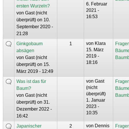
6. Februar
ersten Wurzeln?
2021 -
von
Gast (nicht
16:53
überprüft)
on 10.
September 2020 -
21:28
von
Klara
Ginkgobaum
1
Fragen
15. März
absägen
Bäume
2019 -
von
Gast (nicht
Baumb
18:16
überprüft)
on 15.
März 2019 - 12:49
von
Gast
Was ist das für
Fragen
(nicht
Baum?
Bäume
überprüft)
von
Gast (nicht
Baumb
1. Januar
überprüft)
on 31.
2023 -
Dezember 2022 -
10:35
16:42
von
Dennis
Japanischer
2
Fragen