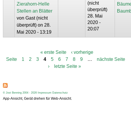
(nicht
Zierahorn-Helle
Bäume
überprüft)
Stellen an Blätter
Baumb
28. Mai
von
Gast (nicht
2020 -
überprüft)
on 28.
20:07
Mai 2020 - 13:19
« erste Seite
‹ vorherige
S
Seite
1
2
3
4
5
6
7
8
9
…
nächste Seite
e
i
›
letzte Seite »
t
e
n
© Jost Benning 2004 - 2026
Impressum
Datenschutz
App-Ansicht, Gerät drehen für Web-Ansicht.