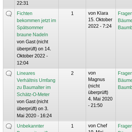
22:31
von
Klara
Fichten
1
Fragen
15. Oktober
bekommen jetzt im
Bäume
2022 - 7:24
Spätsommer
Baumb
braune Nadeln
von
Gast (nicht
überprüft)
on 14.
Oktober 2022 -
12:04
von
Lineares
2
Fragen
Magnus
Verhältnis Umfang
Bäume
(nicht
zu Baumalter im
Baumb
überprüft)
Schätz-O-Meter
4. Mai 2020
von
Gast (nicht
- 21:50
überprüft)
on 3.
Mai 2020 - 16:24
von
Chef
Unbekannter
1
Fragen