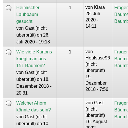
von
Klara
Heimischer
1
Fragen
28. Juli
Laubbaum
Bäume
2020 -
gesucht
Baumb
14:11
von
Gast (nicht
überprüft)
on 26.
Juli 2020 - 19:18
von
Wie viele Kartons
1
Fragen
Heulsuse96
kriegt man aus
Bäume
(nicht
151 Bäumen?
Baumb
überprüft)
von
Gast (nicht
19.
überprüft)
on 18.
Dezember
Dezember 2018 -
2018 - 7:56
20:31
von
Gast
Welcher Ahorn
Fragen
(nicht
könnte das sein?
Bäume
überprüft)
von
Gast (nicht
Baumb
16. August
überprüft)
on 10.
2022 -