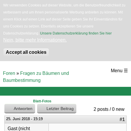
Wir verwenden Cookies auf dieser Website, um die Benutzerfreundlichkeit zu
verbessern und um Ihnen personalisierte Werbung anbieten zu können. Mit
English
Bäume
Blumen
Zurück
einem Klick auf einen Link auf dieser Seite geben Sie Ihr Einverständnis für
uns Cookies zu setzen. Ebenfalls akzeptieren Sie unsere
Datenschutzerklärung.
Unsere Datenschutzerklärung finden Sie hier
.
Nein, bitte mehr Informationen.
Accept all cookies
Direkt
Menu ☰
Foren
»
Fragen zu Bäumen und
zum
Sie
Baumbestimmung
sind
Inhalt
hier
Blatt-Fotos
Antworten
Letzter Beitrag
2 posts / 0 new
25. Juni 2018 - 15:19
#1
Gast (nicht