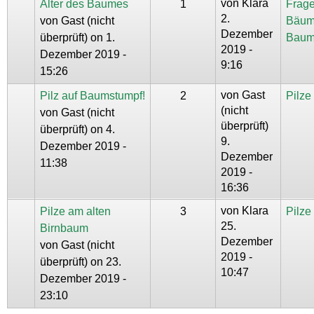
von
Klara
Alter des Baumes
1
Frage
2.
von
Gast (nicht
Bäum
Dezember
überprüft)
on 1.
Baum
2019 -
Dezember 2019 -
9:16
15:26
von
Gast
Pilz auf Baumstumpf!
2
Pilz
(nicht
von
Gast (nicht
überprüft)
überprüft)
on 4.
9.
Dezember 2019 -
Dezember
11:38
2019 -
16:36
von
Klara
Pilze am alten
3
Pilz
25.
Birnbaum
Dezember
von
Gast (nicht
2019 -
überprüft)
on 23.
10:47
Dezember 2019 -
23:10