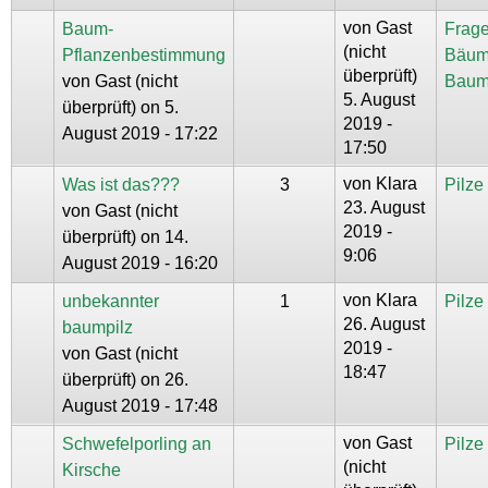
von
Gast
Baum-
Frage
(nicht
Pflanzenbestimmung
Bäum
überprüft)
von
Gast (nicht
Baum
5. August
überprüft)
on 5.
2019 -
August 2019 - 17:22
17:50
von
Klara
Was ist das???
3
Pilz
23. August
von
Gast (nicht
2019 -
überprüft)
on 14.
9:06
August 2019 - 16:20
von
Klara
unbekannter
1
Pilz
26. August
baumpilz
2019 -
von
Gast (nicht
18:47
überprüft)
on 26.
August 2019 - 17:48
von
Gast
Schwefelporling an
Pilz
(nicht
Kirsche