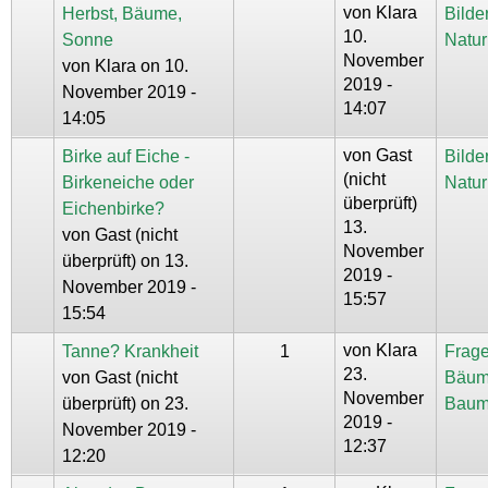
von
Klara
Herbst, Bäume,
Bilde
10.
Sonne
Natur
November
von
Klara
on 10.
2019 -
November 2019 -
14:07
14:05
von
Gast
Birke auf Eiche -
Bilde
(nicht
Birkeneiche oder
Natur
überprüft)
Eichenbirke?
13.
von
Gast (nicht
November
überprüft)
on 13.
2019 -
November 2019 -
15:57
15:54
von
Klara
Tanne? Krankheit
1
Frage
23.
von
Gast (nicht
Bäum
November
überprüft)
on 23.
Baum
2019 -
November 2019 -
12:37
12:20