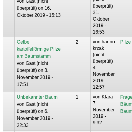
von
Gast (nicht
überprüft)
überprüft)
on 16.
31.
Oktober 2019 - 15:13
Oktober
2019 -
16:53
von
hanno
Gelbe
2
Pilz
krzak
kartoffelförmige Pilze
(nicht
am Baumstamm
überprüft)
von
Gast (nicht
4.
überprüft)
on 3.
November
November 2019 -
2019 -
17:51
12:57
von
Klara
Unbekannter Baum
1
Frage
7.
von
Gast (nicht
Bäum
November
überprüft)
on 6.
Baum
2019 -
November 2019 -
9:32
22:33