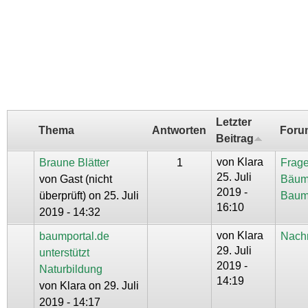
Letzter
Thema
Antworten
Foru
Beitrag
von
Klara
Braune Blätter
1
Frage
25. Juli
von
Gast (nicht
Bäum
2019 -
überprüft)
on 25. Juli
Baum
16:10
2019 - 14:32
von
Klara
baumportal.de
Nachr
29. Juli
unterstützt
2019 -
Naturbildung
14:19
von
Klara
on 29. Juli
2019 - 14:17