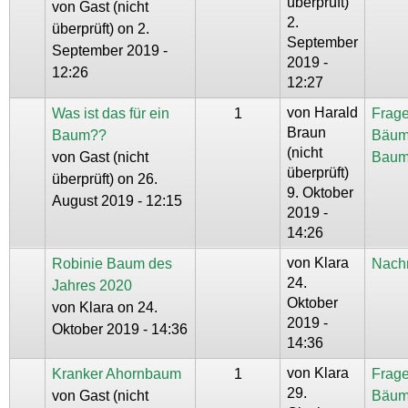
überprüft)
von
Gast (nicht
2.
überprüft)
on 2.
September
September 2019 -
2019 -
12:26
12:27
von
Harald
Was ist das für ein
1
Frage
Braun
Baum??
Bäum
(nicht
von
Gast (nicht
Baum
überprüft)
überprüft)
on 26.
9. Oktober
August 2019 - 12:15
2019 -
14:26
von
Klara
Robinie Baum des
Nachr
24.
Jahres 2020
Oktober
von
Klara
on 24.
2019 -
Oktober 2019 - 14:36
14:36
von
Klara
Kranker Ahornbaum
1
Frage
29.
von
Gast (nicht
Bäum