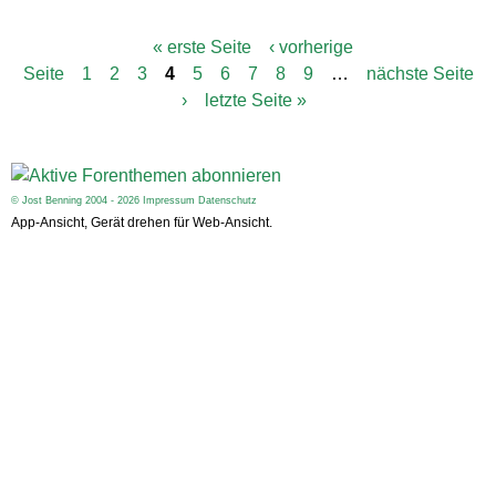
« erste Seite
‹ vorherige
S
Seite
1
2
3
4
5
6
7
8
9
…
nächste Seite
e
i
›
letzte Seite »
t
e
n
© Jost Benning 2004 - 2026
Impressum
Datenschutz
App-Ansicht, Gerät drehen für Web-Ansicht.