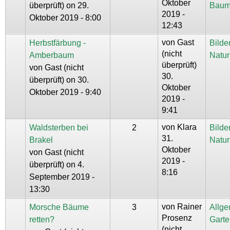
Oktober
überprüft)
on 29.
Baum
2019 -
Oktober 2019 - 8:00
12:43
von
Gast
Herbstfärbung -
Bilde
(nicht
Amberbaum
Natur
überprüft)
von
Gast (nicht
30.
überprüft)
on 30.
Oktober
Oktober 2019 - 9:40
2019 -
9:41
von
Klara
Waldsterben bei
2
Bilde
31.
Brakel
Natur
Oktober
von
Gast (nicht
2019 -
überprüft)
on 4.
8:16
September 2019 -
13:30
von
Rainer
Morsche Bäume
3
Allg
Prosenz
retten?
Garte
(nicht