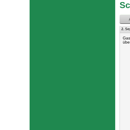
hier
Sc
2. Se
Gas
übe