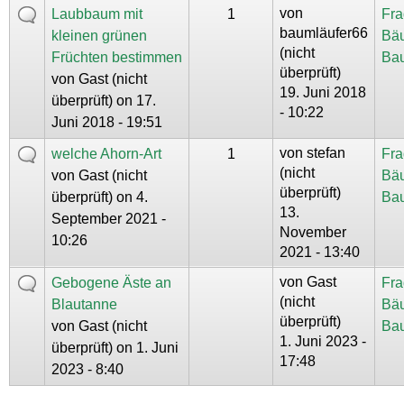
von
Laubbaum mit
1
Fra
baumläufer66
kleinen grünen
Bä
(nicht
Früchten bestimmen
Ba
überprüft)
von
Gast (nicht
19. Juni 2018
überprüft)
on 17.
- 10:22
Juni 2018 - 19:51
von
stefan
welche Ahorn-Art
1
Fra
(nicht
von
Gast (nicht
Bä
überprüft)
überprüft)
on 4.
Ba
13.
September 2021 -
November
10:26
2021 - 13:40
von
Gast
Gebogene Äste an
Fra
(nicht
Blautanne
Bä
überprüft)
von
Gast (nicht
Ba
1. Juni 2023 -
überprüft)
on 1. Juni
17:48
2023 - 8:40