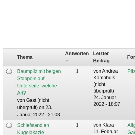
Antworten
Letzter
Thema
Fo
Beitrag
von
Andrea
Baumpilz mit beigen
1
Pil
Kamphuis
Stoppeln auf
(nicht
Unterseite: welche
überprüft)
Art?
24. Januar
von
Gast (nicht
2022 - 18:07
überprüft)
on 23.
Januar 2022 - 21:03
von
Klara
Schiefstand an
1
All
11. Februar
Kugelakazie
Gar