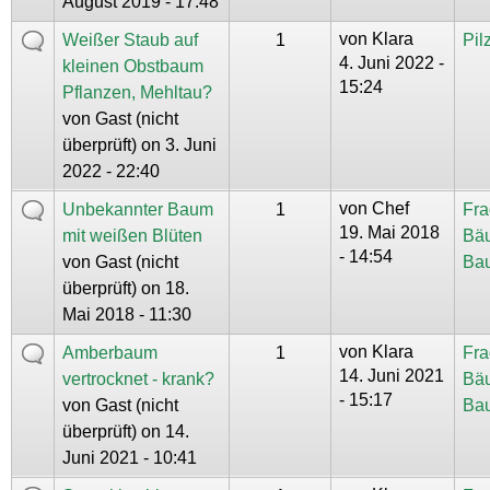
August 2019 - 17:48
von
Klara
Weißer Staub auf
1
Pil
4. Juni 2022 -
kleinen Obstbaum
15:24
Pflanzen, Mehltau?
von
Gast (nicht
überprüft)
on 3. Juni
2022 - 22:40
von
Chef
Unbekannter Baum
1
Fra
19. Mai 2018
mit weißen Blüten
Bä
- 14:54
von
Gast (nicht
Ba
überprüft)
on 18.
Mai 2018 - 11:30
von
Klara
Amberbaum
1
Fra
14. Juni 2021
vertrocknet - krank?
Bä
- 15:17
von
Gast (nicht
Ba
überprüft)
on 14.
Juni 2021 - 10:41