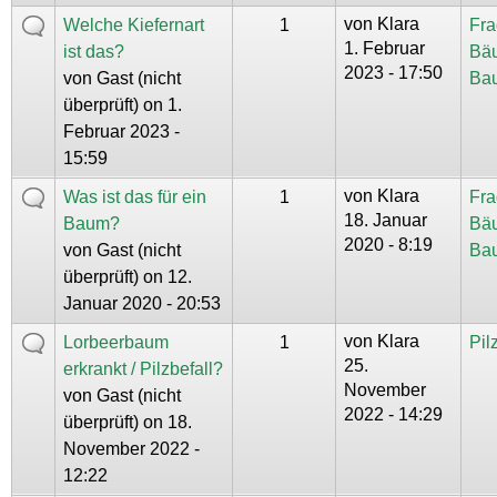
von
Klara
Welche Kiefernart
1
Fra
1. Februar
ist das?
Bä
2023 - 17:50
von
Gast (nicht
Ba
überprüft)
on 1.
Februar 2023 -
15:59
von
Klara
Was ist das für ein
1
Fra
18. Januar
Baum?
Bä
2020 - 8:19
von
Gast (nicht
Ba
überprüft)
on 12.
Januar 2020 - 20:53
von
Klara
Lorbeerbaum
1
Pil
25.
erkrankt / Pilzbefall?
November
von
Gast (nicht
2022 - 14:29
überprüft)
on 18.
November 2022 -
12:22