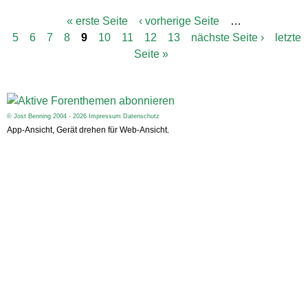
« erste Seite
‹ vorherige Seite
…
S
5
6
7
8
9
10
11
12
13
nächste Seite ›
letzte
e
i
Seite »
t
e
n
© Jost Benning 2004 - 2026
Impressum
Datenschutz
App-Ansicht, Gerät drehen für Web-Ansicht.