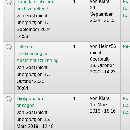
von
Klara
Sauerkirschbaum
1
Fra
24.
noch zu retten?
Bä
September
von
Gast (nicht
Ba
2024 - 20:03
überprüft)
on 17.
September 2024 -
14:58
von
Heinz56
Bitte um
1
Pil
(nicht
Bestimmung für
überprüft)
Austernpilzzüchtung
19. Oktober
von
Gast (nicht
2020 - 14:23
überprüft)
on 17.
Oktober 2020 -
20:04
von
Klara
Ginkgobaum
1
Fra
15. März
absägen
Bä
2019 - 18:16
von
Gast (nicht
Ba
überprüft)
on 15.
März 2019 - 12:49