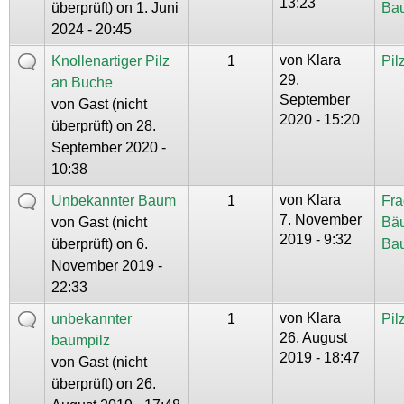
13:23
überprüft)
on 1. Juni
Ba
2024 - 20:45
von
Klara
Knollenartiger Pilz
1
Pil
29.
an Buche
September
von
Gast (nicht
2020 - 15:20
überprüft)
on 28.
September 2020 -
10:38
von
Klara
Unbekannter Baum
1
Fra
7. November
von
Gast (nicht
Bä
2019 - 9:32
überprüft)
on 6.
Ba
November 2019 -
22:33
von
Klara
unbekannter
1
Pil
26. August
baumpilz
2019 - 18:47
von
Gast (nicht
überprüft)
on 26.