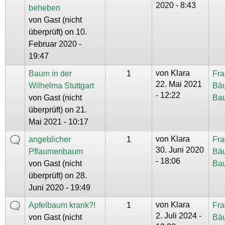
2020 - 8:43
beheben
von
Gast (nicht
überprüft)
on 10.
Februar 2020 -
19:47
von
Klara
Baum in der
1
Fra
22. Mai 2021
Wilhelma Stuttgart
Bä
- 12:22
von
Gast (nicht
Ba
überprüft)
on 21.
Mai 2021 - 10:17
von
Klara
angeblicher
1
Fra
30. Juni 2020
Pflaumenbaum
Bä
- 18:06
von
Gast (nicht
Ba
überprüft)
on 28.
Juni 2020 - 19:49
von
Klara
Apfelbaum krank?!
1
Fra
2. Juli 2024 -
von
Gast (nicht
Bä