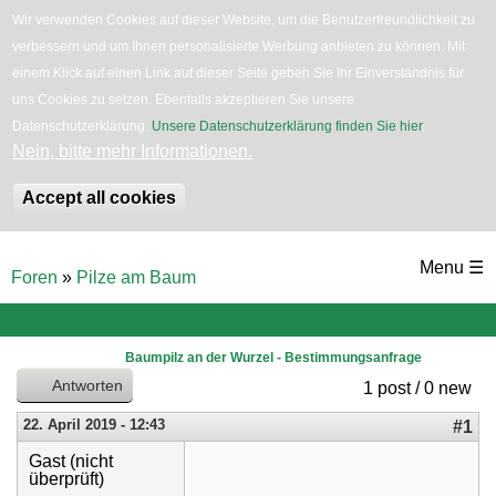
Wir verwenden Cookies auf dieser Website, um die Benutzerfreundlichkeit zu
verbessern und um Ihnen personalisierte Werbung anbieten zu können. Mit
English
Bäume
Blumen
Zurück
einem Klick auf einen Link auf dieser Seite geben Sie Ihr Einverständnis für
uns Cookies zu setzen. Ebenfalls akzeptieren Sie unsere
Datenschutzerklärung.
Unsere Datenschutzerklärung finden Sie hier
.
Nein, bitte mehr Informationen.
Accept all cookies
Direkt
Menu ☰
Foren
»
Pilze am Baum
zum
Sie
sind
Inhalt
hier
Baumpilz an der Wurzel - Bestimmungsanfrage
Antworten
1 post / 0 new
22. April 2019 - 12:43
#1
Gast (nicht
überprüft)