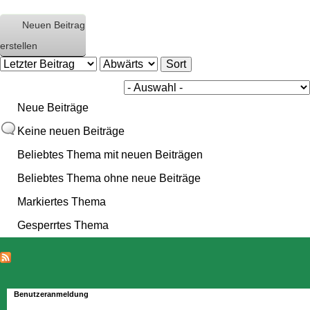
Neuen Beitrag
erstellen
O
S
r
o
d
r
e
t
r
Neue Beiträge
b
y
Keine neuen Beiträge
Beliebtes Thema mit neuen Beiträgen
Beliebtes Thema ohne neue Beiträge
Markiertes Thema
Gesperrtes Thema
Benutzeranmeldung