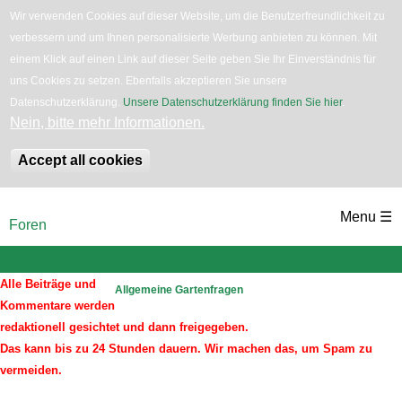
Wir verwenden Cookies auf dieser Website, um die Benutzerfreundlichkeit zu
verbessern und um Ihnen personalisierte Werbung anbieten zu können. Mit
English
Bäume
Blumen
Zurück
einem Klick auf einen Link auf dieser Seite geben Sie Ihr Einverständnis für
uns Cookies zu setzen. Ebenfalls akzeptieren Sie unsere
Datenschutzerklärung.
Unsere Datenschutzerklärung finden Sie hier
.
Nein, bitte mehr Informationen.
Accept all cookies
Direkt
Menu ☰
Foren
zum
Sie
sind
Inhalt
hier
Alle Beiträge und
Allgemeine Gartenfragen
Kommentare werden
redaktionell gesichtet und dann freigegeben.
Das kann bis zu 24 Stunden dauern. Wir machen das, um Spam zu
vermeiden.