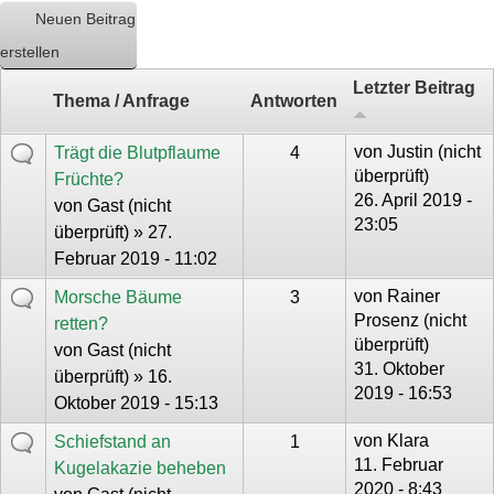
Neuen Beitrag
erstellen
Letzter Beitrag
Thema / Anfrage
Antworten
von
Justin (nicht
Trägt die Blutpflaume
4
überprüft)
Früchte?
26. April 2019 -
von
Gast (nicht
23:05
überprüft)
» 27.
Februar 2019 - 11:02
von
Rainer
Morsche Bäume
3
Prosenz (nicht
retten?
überprüft)
von
Gast (nicht
31. Oktober
überprüft)
» 16.
2019 - 16:53
Oktober 2019 - 15:13
von
Klara
Schiefstand an
1
11. Februar
Kugelakazie beheben
2020 - 8:43