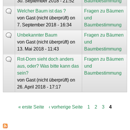
30. September 2018 - 21:52
Baumbestimmung
Welcher Baum ist das ?
Fragen zu Bäumen
von
Gast (nicht überprüft)
on
und
7. September 2018 - 16:34
Baumbestimmung
Unbekannter Baum
Fragen zu Bäumen
von
Gast (nicht überprüft)
on
und
13. Mai 2018 - 11:43
Baumbestimmung
Rot-Dorn sieht doch anders
Fragen zu Bäumen
aus, oder? Was bitte kann das
und
sein?
Baumbestimmung
von
Gast (nicht überprüft)
on
26. April 2018 - 17:17
« erste Seite
‹ vorherige Seite
1
2
3
4
S
e
i
t
e