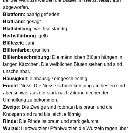
bei der Walnuss werden die Blätter im Herbst relativ früh
abgeworfen.
Blattform:
paarig gefiedert
Blattrand:
gesägt
Blattstellung:
wechselständig
Herbstfärbung:
gelb
Blütezeit:
Juni
Blütenfarbe:
grünlich
Blütenbeschreibung:
Die männlichen Blüten hängen in
langen Kätzchen. Die weiblichen Blüten stehen und sind
unscheinbar.
Häusigkeit:
einhäusig / eingeschlechtig
Frucht:
Nuss: Die Nüsse schmecken jung am besten sind
aber schwer aus der stark nach Zitrone riechenden
Umhüllung zu bekommen.
Zweige:
Die Zweige sind rotbraun bis braun und die
Knospen sind rund bis leicht eiförmig
Rinde:
Die Rinde ist braun und stark gefurcht.
Wurzel:
Herzwurzler / Pfahlwurzler, die Wurzeln ragen über