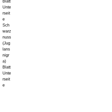
Sch
warz
nuss
(Jug
lans
nigr
a)
Blatt
Unte
rseit
e