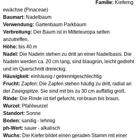
Familie:
Kieferng
ewächse (Pinaceae)
Baumart:
Nadelbaum
Verwendung:
Gartenbaum Parkbaum
Verbreitung:
Der Baum ist in Mitteleuropa selten
anzutreffen.
Höhe:
bis 40 m
Nadel:
Die Nadeln stehen zu dritt an einer Nadelbasis. Die
Nadeln werden ca. 20 cm lang, sind blaugrün, leicht gedreht
und im Querschnitt dreieckig.
Häusigkeit:
einhäusig / getrenntgeschlechtig
Frucht:
Zapfen: Die Zapfen stehen häufig zu dritt, radial an
der Zweigspitze. Sie sind mit bis zu 30 cm auffällig groß.
Rinde:
Die Rinde ist tief gefurcht, rot-braun bis braun.
Wurzel:
Pfahlwurzel
Standort:
Sonne
Boden:
sandig - lehmig
ph-Wert:
sauer - alkalisch
Wuchs:
Die Kiefer bildet einen geraden Stamm mit einer