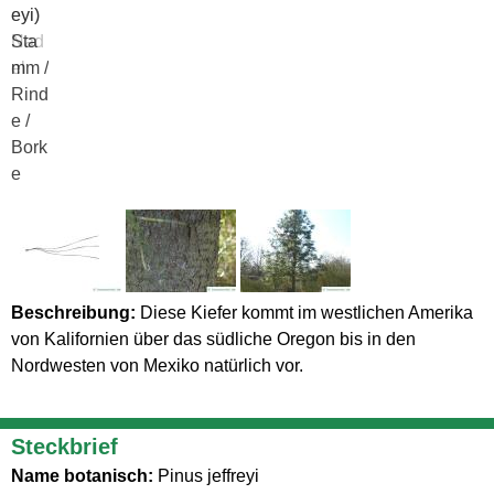
eyi)
eyi)
Nad
Sta
el
mm /
Rind
e /
Bork
e
Beschreibung:
Diese Kiefer kommt im westlichen Amerika
von Kalifornien über das südliche Oregon bis in den
Nordwesten von Mexiko natürlich vor.
Steckbrief
Name botanisch:
Pinus jeffreyi