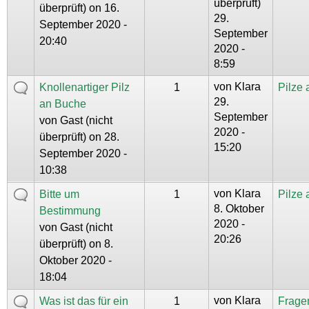
überprüft)
überprüft)
on 16.
29.
September 2020 -
September
20:40
2020 -
8:59
von
Klara
Knollenartiger Pilz
1
Pilze
29.
an Buche
September
von
Gast (nicht
2020 -
überprüft)
on 28.
15:20
September 2020 -
10:38
von
Klara
Bitte um
1
Pilze
8. Oktober
Bestimmung
2020 -
von
Gast (nicht
20:26
überprüft)
on 8.
Oktober 2020 -
18:04
von
Klara
Was ist das für ein
1
Frage