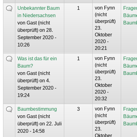
von
Fynn
Unbekannter Baum
1
Frage
(nicht
in Niedersachsen
Bäum
überprüft)
von
Gast (nicht
Baum
23.
überprüft)
on 28.
Oktober
September 2020 -
2020 -
10:26
20:21
von
Fynn
Was ist das für ein
1
Frage
(nicht
Baum?
Bäum
überprüft)
von
Gast (nicht
Baum
23.
überprüft)
on 4.
Oktober
September 2020 -
2020 -
19:24
20:32
von
Fynn
Baumbestimmung
3
Frage
(nicht
von
Gast (nicht
Bäum
überprüft)
überprüft)
on 22. Juli
Baum
23.
2020 - 14:58
Oktober