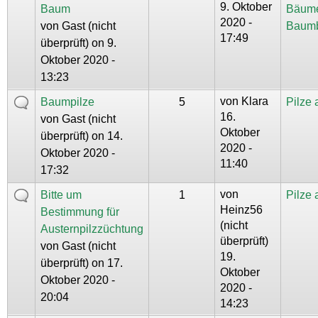
9. Oktober
Baum
Bäum
2020 -
von
Gast (nicht
Baum
17:49
überprüft)
on 9.
Oktober 2020 -
13:23
von
Klara
Baumpilze
5
Pilze
16.
von
Gast (nicht
Oktober
überprüft)
on 14.
2020 -
Oktober 2020 -
11:40
17:32
von
Bitte um
1
Pilze
Heinz56
Bestimmung für
(nicht
Austernpilzzüchtung
überprüft)
von
Gast (nicht
19.
überprüft)
on 17.
Oktober
Oktober 2020 -
2020 -
20:04
14:23