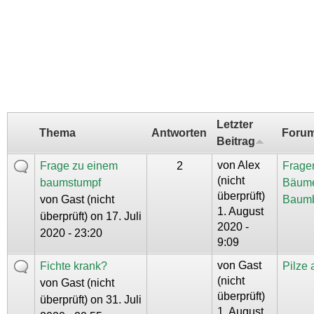
Letzter
Thema
Antworten
Foru
Beitrag
von
Alex
Frage zu einem
2
Frage
(nicht
baumstumpf
Bäum
überprüft)
von
Gast (nicht
Baum
1. August
überprüft)
on 17. Juli
2020 -
2020 - 23:20
9:09
von
Gast
Fichte krank?
Pilze
(nicht
von
Gast (nicht
überprüft)
überprüft)
on 31. Juli
1. August