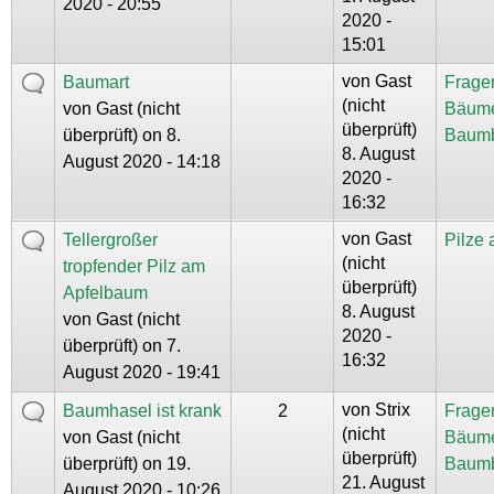
2020 - 20:55
2020 -
15:01
von
Gast
Baumart
Frage
(nicht
von
Gast (nicht
Bäum
überprüft)
überprüft)
on 8.
Baum
8. August
August 2020 - 14:18
2020 -
16:32
von
Gast
Tellergroßer
Pilze
(nicht
tropfender Pilz am
überprüft)
Apfelbaum
8. August
von
Gast (nicht
2020 -
überprüft)
on 7.
16:32
August 2020 - 19:41
von
Strix
Baumhasel ist krank
2
Frage
(nicht
von
Gast (nicht
Bäum
überprüft)
überprüft)
on 19.
Baum
21. August
August 2020 - 10:26