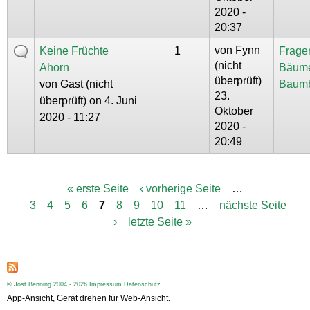
2020 -
20:37
von
Fynn
Keine Früchte
1
Frage
(nicht
Ahorn
Bäum
überprüft)
von
Gast (nicht
Baum
23.
überprüft)
on 4. Juni
Oktober
2020 - 11:27
2020 -
20:49
« erste Seite
‹ vorherige Seite
…
S
3
4
5
6
7
8
9
10
11
…
nächste Seite
e
i
›
letzte Seite »
t
e
n
© Jost Benning 2004 - 2026
Impressum
Datenschutz
App-Ansicht, Gerät drehen für Web-Ansicht.