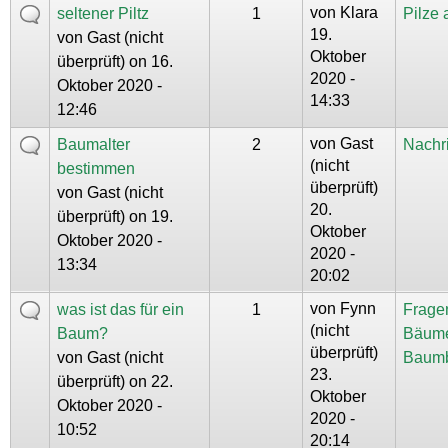
von
Klara
seltener Piltz
1
Pilze
19.
von
Gast (nicht
Oktober
überprüft)
on 16.
2020 -
Oktober 2020 -
14:33
12:46
von
Gast
Baumalter
2
Nachr
(nicht
bestimmen
überprüft)
von
Gast (nicht
20.
überprüft)
on 19.
Oktober
Oktober 2020 -
2020 -
13:34
20:02
von
Fynn
was ist das für ein
1
Frage
(nicht
Baum?
Bäum
überprüft)
von
Gast (nicht
Baum
23.
überprüft)
on 22.
Oktober
Oktober 2020 -
2020 -
10:52
20:14