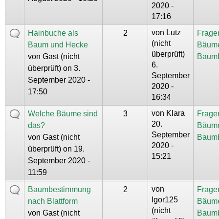
2020 -
17:16
von
Lutz
Hainbuche als
2
Frage
(nicht
Baum und Hecke
Bäum
überprüft)
von
Gast (nicht
Baum
6.
überprüft)
on 3.
September
September 2020 -
2020 -
17:50
16:34
von
Klara
Welche Bäume sind
3
Frage
20.
das?
Bäum
September
von
Gast (nicht
Baum
2020 -
überprüft)
on 19.
15:21
September 2020 -
11:59
von
Baumbestimmung
2
Frage
Igor125
nach Blattform
Bäum
(nicht
von
Gast (nicht
Baum