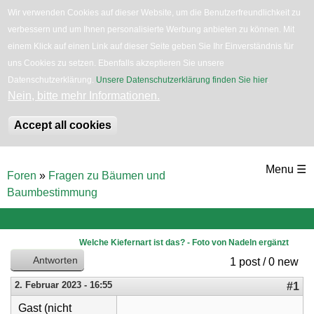
Wir verwenden Cookies auf dieser Website, um die Benutzerfreundlichkeit zu
verbessern und um Ihnen personalisierte Werbung anbieten zu können. Mit
English
Bäume
Blumen
Zurück
einem Klick auf einen Link auf dieser Seite geben Sie Ihr Einverständnis für
uns Cookies zu setzen. Ebenfalls akzeptieren Sie unsere
Datenschutzerklärung.
Unsere Datenschutzerklärung finden Sie hier
.
Nein, bitte mehr Informationen.
Accept all cookies
Direkt
Menu ☰
Foren
»
Fragen zu Bäumen und
zum
Sie
Baumbestimmung
sind
Inhalt
hier
Welche Kiefernart ist das? - Foto von Nadeln ergänzt
Antworten
1 post / 0 new
2. Februar 2023 - 16:55
#1
Gast (nicht