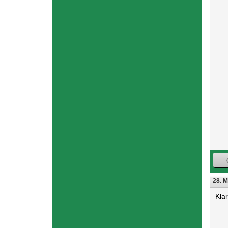
28. M
Kla