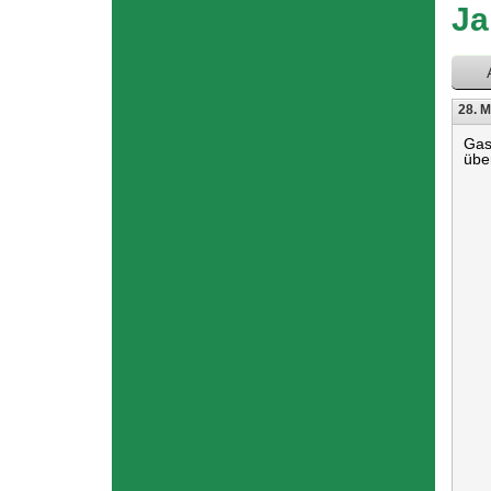
hier
Ja
28. M
Gas
übe