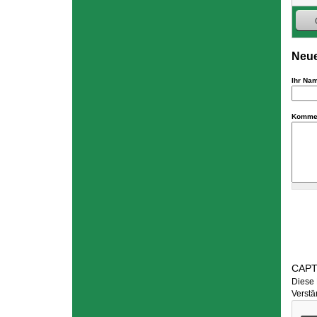
Neue
Ihr Na
Komme
CAP
Diese 
Verstä