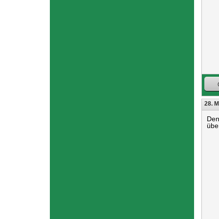
28. M
Den
übe