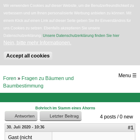
Wir verwenden Cookies auf dieser Website, um die Benutzerfreundlichkeit zu
verbessern und um Ihnen personalisierte Werbung anbieten zu können. Mit
English
Bäume
Blumen
Zurück
einem Klick auf einen Link auf dieser Seite geben Sie Ihr Einverständnis für
uns Cookies zu setzen. Ebenfalls akzeptieren Sie unsere
Datenschutzerklärung.
Unsere Datenschutzerklärung finden Sie hier
.
Nein, bitte mehr Informationen.
Accept all cookies
Direkt
Menu ☰
Foren
»
Fragen zu Bäumen und
zum
Sie
Baumbestimmung
sind
Inhalt
hier
Bohrloch im Stamm eines Ahorns
Antworten
Letzter Beitrag
4 posts / 0 new
30. Juli 2020 - 10:36
#1
Gast (nicht