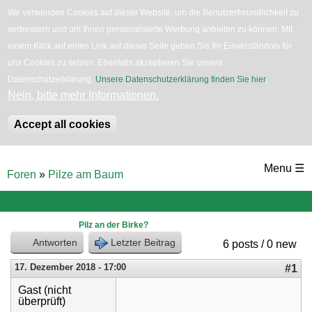
Wir verwenden Cookies auf dieser Website, um die Benutzerfreundlichkeit zu
verbessern und um Ihnen personalisierte Werbung anbieten zu können. Mit
English
Bäume
Blumen
Zurück
einem Klick auf einen Link auf dieser Seite geben Sie Ihr Einverständnis für
uns Cookies zu setzen. Ebenfalls akzeptieren Sie unsere
Datenschutzerklärung.
Unsere Datenschutzerklärung finden Sie hier
.
Nein, bitte mehr Informationen.
Accept all cookies
Direkt
Menu ☰
Foren
»
Pilze am Baum
zum
Sie
sind
Inhalt
hier
Pilz an der Birke?
Antworten
Letzter Beitrag
6 posts / 0 new
17. Dezember 2018 - 17:00
#1
Gast (nicht
überprüft)