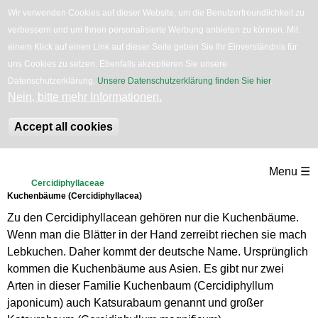
Wir verwenden Cookies auf dieser Website, um die Benutzerfreundlichkeit zu
verbessern und um Ihnen personalisierte Werbung anbieten zu können. Mit
English
Bäume
Blumen
Zurück
einem Klick auf einen Link auf dieser Seite geben Sie Ihr Einverständnis für
uns Cookies zu setzen. Ebenfalls akzeptieren Sie unsere
Datenschutzerklärung.
Unsere Datenschutzerklärung finden Sie hier
.
Nein, bitte mehr Informationen.
Accept all cookies
Direkt
Menu ☰
zum
Cercidiphyllaceae
Kuchenbäume (Cercidiphyllacea)
Inhalt
Zu den Cercidiphyllacean gehören nur die Kuchenbäume.
Wenn man die Blätter in der Hand zerreibt riechen sie mach
Lebkuchen. Daher kommt der deutsche Name. Ursprünglich
kommen die Kuchenbäume aus Asien. Es gibt nur zwei
Arten in dieser Familie Kuchenbaum (Cercidiphyllum
japonicum) auch Katsurabaum genannt und großer