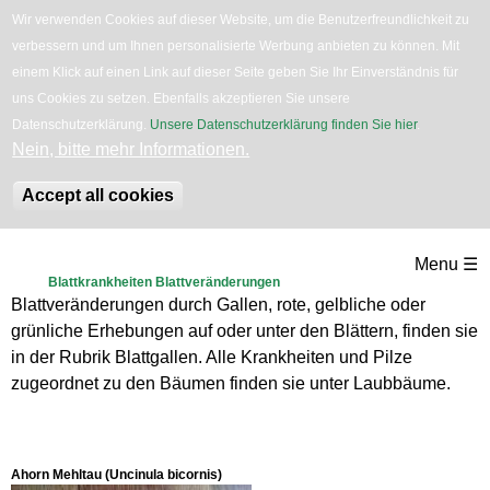
Wir verwenden Cookies auf dieser Website, um die Benutzerfreundlichkeit zu
verbessern und um Ihnen personalisierte Werbung anbieten zu können. Mit
English
Bäume
Blumen
Zurück
einem Klick auf einen Link auf dieser Seite geben Sie Ihr Einverständnis für
uns Cookies zu setzen. Ebenfalls akzeptieren Sie unsere
Datenschutzerklärung.
Unsere Datenschutzerklärung finden Sie hier
.
Nein, bitte mehr Informationen.
Accept all cookies
Direkt
Menu ☰
zum
Blattkrankheiten Blattveränderungen
Blattveränderungen durch Gallen, rote, gelbliche oder
Inhalt
grünliche Erhebungen auf oder unter den Blättern, finden sie
in der Rubrik Blattgallen. Alle Krankheiten und Pilze
zugeordnet zu den Bäumen finden sie unter Laubbäume.
Ahorn Mehltau (Uncinula bicornis)