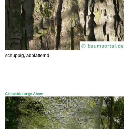
schuppig, abblätternd
Cissusblaettrige Ahorn