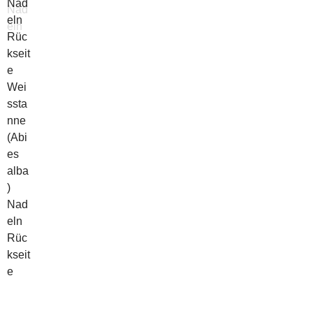
Nad
eln
Wei
ssta
nne
(Abi
es
alba
)
Nad
eln
Rüc
kseit
e