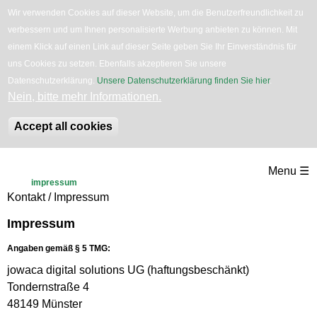
Wir verwenden Cookies auf dieser Website, um die Benutzerfreundlichkeit zu
verbessern und um Ihnen personalisierte Werbung anbieten zu können. Mit
English
Bäume
Blumen
Zurück
einem Klick auf einen Link auf dieser Seite geben Sie Ihr Einverständnis für
uns Cookies zu setzen. Ebenfalls akzeptieren Sie unsere
Datenschutzerklärung.
Unsere Datenschutzerklärung finden Sie hier
.
Nein, bitte mehr Informationen.
Accept all cookies
Direkt
Menu ☰
zum
impressum
Kontakt / Impressum
Inhalt
Impressum
Angaben gemäß § 5 TMG:
jowaca digital solutions UG (haftungsbeschänkt)
Tondernstraße 4
48149 Münster