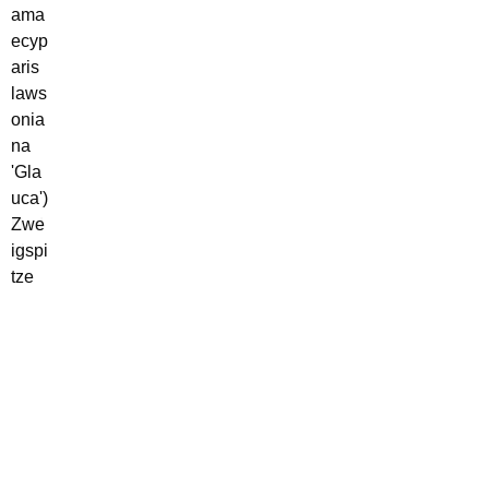
ama
ecyp
aris
laws
onia
na
'Gla
uca')
Zwe
igspi
tze