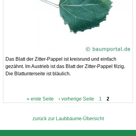
Das Blatt der Zitter-Pappel ist kreisrund und einfach
gezähnt. Im Austrieb ist das Blatt der Zitter-Pappel filzig.
Die Blattunterseite ist bläulich.
« erste Seite
‹ vorherige Seite
1
2
S
e
i
t
zurück zur Laubbäume-Übersicht
e
n