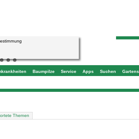
bestimmung
eteiches aufgegangen?
krankheiten
Baumpilze
Service
Apps
Suchen
Garten
)
ortete Themen