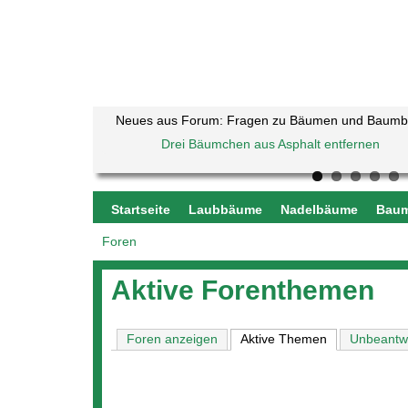
Neues aus Forum: Fragen zu Bäumen und Baum
Drei Bäumchen aus Asphalt entfernen
Kugelahorn Globosum Krone beschädigt
Baumkrankheiten
Sauerkirschbaum noch zu retten?
Haselnuss verliert alle Blätter
welcher Baum ist hier am Ufer eines Bad
Baumbestimmung
Buche - Rinde blättert ab
Startseite
Laubbäume
Nadelbäume
Baum
Foren
Sie
sind
Aktive Forenthemen
hier
Foren anzeigen
Aktive Themen
(aktiver Reiter
Unbeantw